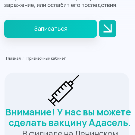
Внимание! У нас вы можете
сделать вакцину Адасель.
В филиале на Ленинском
Главная
/
Прививочный кабинет
проспекте в наличии вакцина
Адасель® (дифтерия-
столбняк-коклюш)
французского производителя.
В соответствии с
национальными
рекомендациями, Адасель®
может применяться для