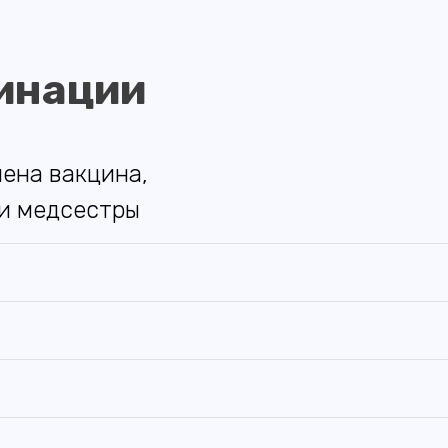
инации
ена вакцина,
ии медсестры