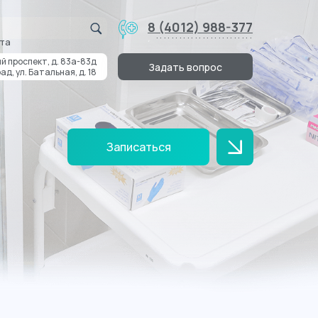
8 (4012) 988-377
.........................
та
й проспект, д. 83а-83д
Задать вопрос
ад, ул. Батальная, д. 18
Записаться