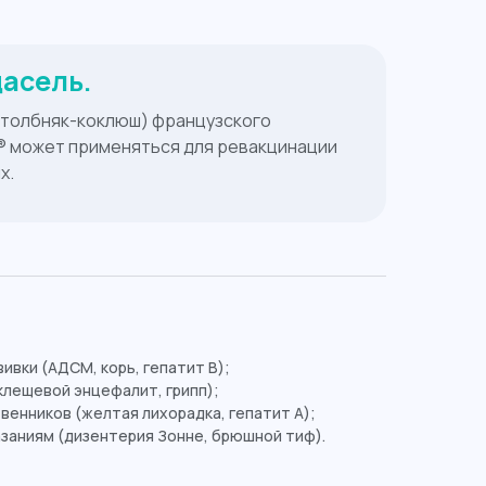
дасель.
столбняк-коклюш) французского
® может применяться для ревакцинации
х.
ивки (АДСМ, корь, гепатит В);
клещевой энцефалит, грипп);
венников (желтая лихорадка, гепатит А);
заниям (дизентерия Зонне, брюшной тиф).