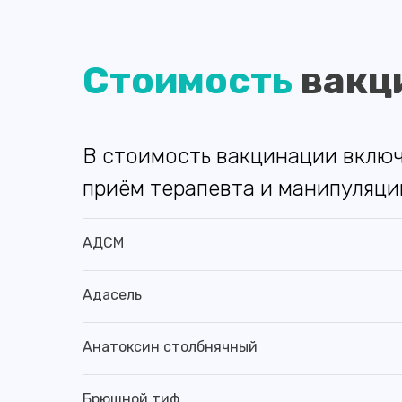
Стоимость
вакц
В стоимость вакцинации включ
приём терапевта и манипуляц
АДСМ
Адасель
Анатоксин столбнячный
Брюшной тиф