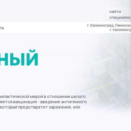
найти
специалис
г. Калининград, Ленински
ты
г. Калинингр
НЫЙ
филактической мерой в отношении целого
яется вакцинация - введение антигенного
 который предотвратит заражение, или