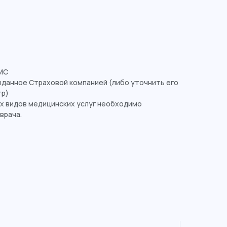
МС
ыданное Страховой компанией (либо уточнить его
тр)
х видов медицинских услуг необходимо
врача.