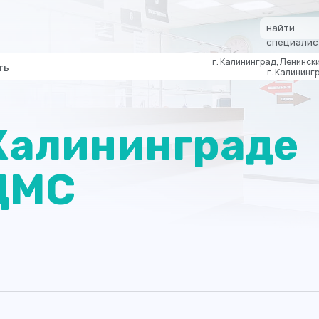
найти
специалис
г. Калининград, Ленински
ты
г. Калинингр
Калининграде
ДМС