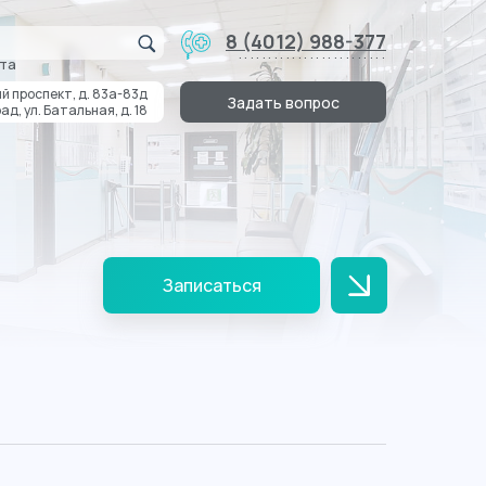
8 (4012) 988-377
.........................
та
й проспект, д. 83а-83д
Задать вопрос
ад, ул. Батальная, д. 18
Записаться