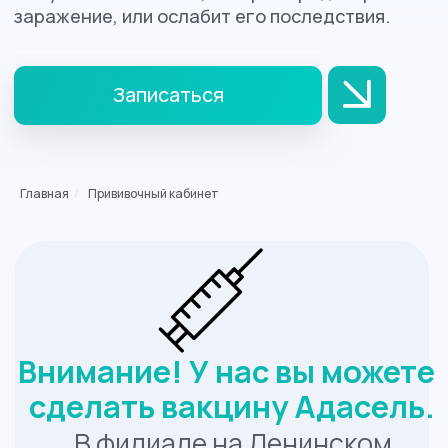
Внимание! У нас вы можете
сделать вакцину Адасель.
В филиале на Ленинском
Главная
/
Прививочный кабинет
проспекте в наличии вакцина
Адасель® (дифтерия-
столбняк-коклюш)
французского производителя.
В соответствии с
национальными
рекомендациями, Адасель®
может применяться для