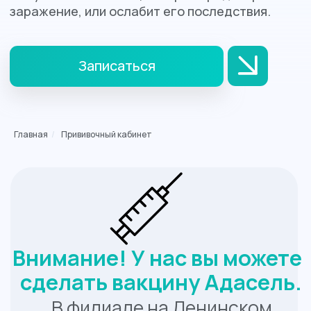
Внимание! У нас вы можете
сделать вакцину Адасель.
В филиале на Ленинском
Главная
/
Прививочный кабинет
проспекте в наличии вакцина
Адасель® (дифтерия-
столбняк-коклюш)
французского производителя.
В соответствии с
национальными
рекомендациями, Адасель®
может применяться для