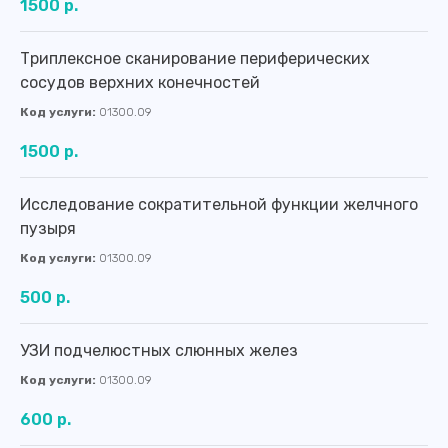
1500 р.
Адреса филиалов:
Триплексное сканирование периферических
г. Калининград, Ленинский проспект,
сосудов верхних конечностей
д. 83А-83Д
г. Калининград, ул. Батальная, д. 18
Код услуги:
01300.09
Телефон:
1500 р.
8 (4012) 988-377
.........................
Исследование сократительной функции желчного
info@medosmotr39.ru
..................................
пузыря
Код услуги:
01300.09
График работы:
500 р.
Пн
8:00 - 20:00
Вт
8:00 - 20:00
УЗИ подчелюстных слюнных желез
Ср
8:00 - 20:00
Код услуги:
01300.09
Чт
8:00 - 20:00
600 р.
Пт
8:00 - 20:00