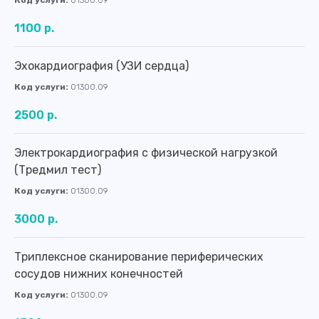
Код услуги:
01300.09
1100 р.
Эхокардиография (УЗИ сердца)
Код услуги:
01300.09
2500 р.
Записаться или получить
Электрокардиография с физической нагрузкой
подробную информацию
(Тредмил тест)
Код услуги:
01300.09
Вы можете по телефону:
3000 р.
8 (4012) 988-377
Триплексное сканирование периферических
Оставить заявку
сосудов нижних конечностей
Код услуги:
01300.09