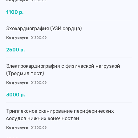
Код услуги:
01300.09
1100 р.
Эхокардиография (УЗИ сердца)
Код услуги:
01300.09
2500 р.
Записаться или получить
Электрокардиография с физической нагрузкой
подробную информацию
(Тредмил тест)
Код услуги:
01300.09
Вы можете по телефону:
3000 р.
8 (4012) 988-377
Триплексное сканирование периферических
Оставить заявку
сосудов нижних конечностей
Код услуги:
01300.09