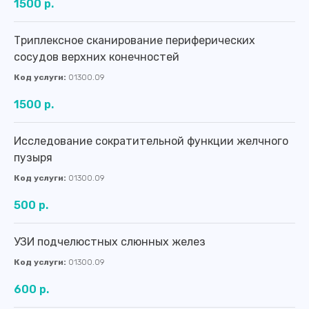
1500 р.
Адреса филиалов:
Триплексное сканирование периферических
г. Калининград, Ленинский проспект,
сосудов верхних конечностей
д. 83А-83Д
г. Калининград, ул. Батальная, д. 18
Код услуги:
01300.09
Телефон:
1500 р.
8 (4012) 988-377
.........................
Исследование сократительной функции желчного
info@medosmotr39.ru
..................................
пузыря
Код услуги:
01300.09
График работы:
500 р.
Пн
8:00 - 20:00
Вт
8:00 - 20:00
УЗИ подчелюстных слюнных желез
Ср
8:00 - 20:00
Код услуги:
01300.09
Чт
8:00 - 20:00
600 р.
Пт
8:00 - 20:00