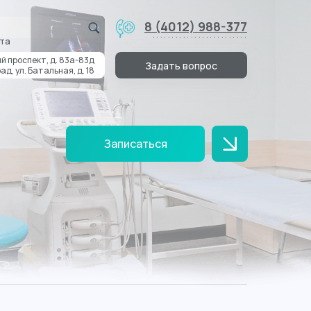
8 (4012) 988-377
.........................
та
й проспект, д. 83а-83д
Задать вопрос
ад, ул. Батальная, д. 18
Записаться