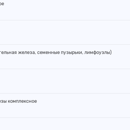
ое
тельная железа, семенные пузырьки, лимфоузлы)
езы комплексное