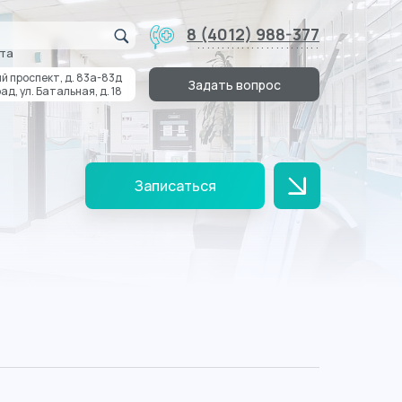
8 (4012) 988-377
.........................
та
й проспект, д. 83а-83д
Задать вопрос
ад, ул. Батальная, д. 18
Записаться