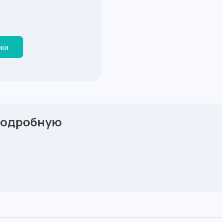
вки
подробную