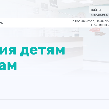
найти
специалис
г. Калининград, Ленински
ты
г. Калинингр
ия детям
ам