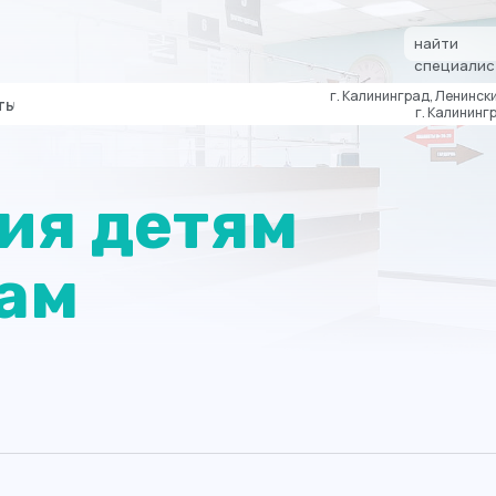
найти
специалис
г. Калининград, Ленински
ты
г. Калинингр
ия детям
ам