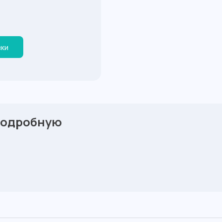
вки
подробную