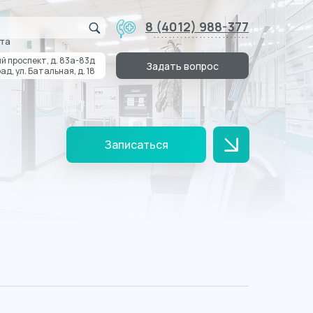
8 (4012) 988-377
.........................
та
й проспект, д. 83а-83д
Задать вопрос
ад, ул. Батальная, д. 18
Записаться