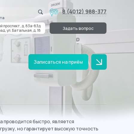
8 (4012) 988-377
.........................
та
й проспект, д. 83а-83д
Задать вопрос
ад, ул. Батальная, д. 18
Записаться на приём
ка проводится быстро, является
рузку, но гарантирует высокую точность