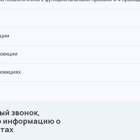
кции
роекции
роекциях
ый звонок,
ю информацию о
стах