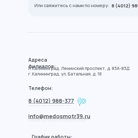
Или свяжитесь с нами по номеру:
8 (4012) 9
Адреса
филиалов:
г. Калининград, Ленинский проспект, д. 83А-83Д
г. Калининград, ул. Батальная, д. 18
Телефон:
8 (4012) 988-377
.........................
info@medosmotr39.ru
..................................
График работы: