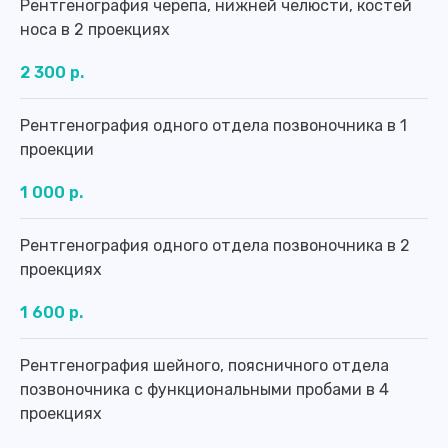
Рентгенография черепа, нижней челюсти, костей
носа в 2 проекциях
2 300 р.
Рентгенография одного отдела позвоночника в 1
проекции
1 000 р.
Оставьте заявку на обратный
звонок, чтобы получить
подробную информацию о
Рентгенография одного отдела позвоночника в 2
наших услугах и специалистах
проекциях
Или свяжитесь с нами по номеру:
1 600 р.
8 (4012) 988-377
Рентгенография шейного, поясничного отдела
Оставить заявку
позвоночника с функциональными пробами в 4
проекциях