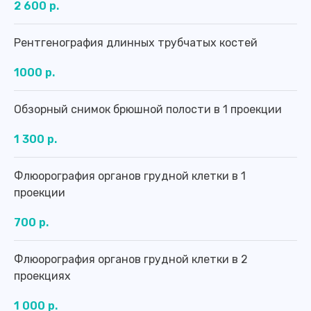
2 600 р.
Адреса филиалов:
Рентгенография длинных трубчатых костей
г. Калининград, Ленинский проспект,
д. 83А-83Д
1000 р.
г. Калининград, ул. Батальная, д. 18
Телефон:
Обзорный снимок брюшной полости в 1 проекции
8 (4012) 988-377
.........................
1 300 р.
info@medosmotr39.ru
..................................
Флюорография органов грудной клетки в 1
проекции
График работы:
700 р.
Пн
8:00 - 20:00
Вт
8:00 - 20:00
Флюорография органов грудной клетки в 2
Ср
8:00 - 20:00
проекциях
Чт
8:00 - 20:00
1 000 р.
Пт
8:00 - 20:00