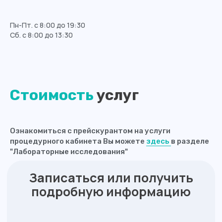
Оставить заявку
Пн-Пт. с 8:00 до 19:30
Сб. с 8:00 до 13:30
Адреса филиалов:
г. Калининград, Ленинский проспект,
Стоимость
услуг
д. 83А-83Д
г. Калининград, ул. Батальная, д. 18
Телефон:
Ознакомиться с прейскурантом на услуги
8 (4012) 988-377
.........................
процедурного кабинета Вы можете
здесь
в разделе
"Лабораторные исследования"
info@medosmotr39.ru
..................................
График работы:
Пн
8:00 - 20:00