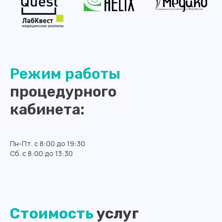
Режим работы
Записаться или получить
процедурного
подробную информацию
кабинета:
Вы можете по телефону:
8 (4012) 988-377
Пн-Пт. с 8:00 до 19:30
Сб. с 8:00 до 13:30
Оставить заявку
Стоимость
услуг
Адреса филиалов: