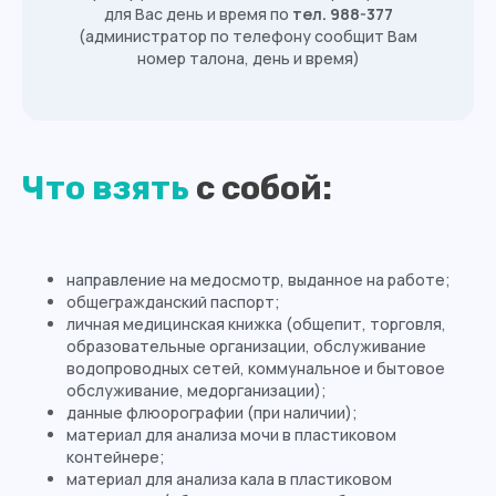
для Вас день и время по
тел. 988-377
(администратор по телефону сообщит Вам
номер талона, день и время)
Что взять
с собой:
Записаться или получить
подробную информацию
направление на медосмотр, выданное на работе;
Вы можете по телефону:
общегражданский паспорт;
личная медицинская книжка (общепит, торговля,
8 (4012) 988-377
образовательные организации, обслуживание
водопроводных сетей, коммунальное и бытовое
Оставить заявку
обслуживание, медорганизации);
данные флюорографии (при наличии);
материал для анализа мочи в пластиковом
контейнере;
материал для анализа кала в пластиковом