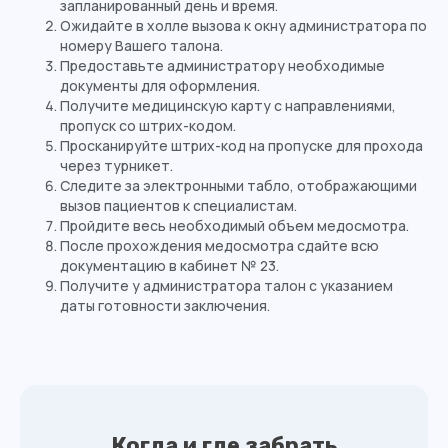
запланированный день и время.
Ожидайте в холле вызова к окну администратора по
Вс
выходной
номеру Вашего талона.
Предоставьте администратору необходимые
документы для оформления.
Получите медицинскую карту с направлениями,
пропуск со штрих-кодом.
Просканируйте штрих-код на пропуске для прохода
через турникет.
Следите за электронными табло, отображающими
вызов пациентов к специалистам.
Пройдите весь необходимый объем медосмотра.
После прохождения медосмотра сдайте всю
документацию в кабинет № 23.
Получите у администратора талон с указанием
даты готовности заключения.
Когда и где забрать