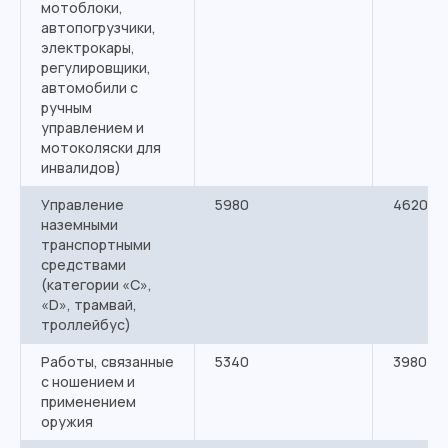
мотоблоки,
автопогрузчики,
электрокары,
регулировщики,
автомобили с
ручным
управлением и
мотоколяски для
инвалидов)
Управление
5980
4620
наземными
транспортными
средствами
(категории «С»,
«D», трамвай,
троллейбус)
Работы, связанные
5340
3980
с ношением и
применением
оружия