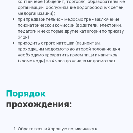
контейнере (общепит, торговля, образовательные
Адреса филиалов:
организации, обслуживание водопроводных сетей,
медорганизации);
г. Калининград, Ленинский проспект,
при предварительном медосмотре - заключение
д. 83А-83Д
психиатрической комиссии (водители, электрики,
г. Калининград, ул. Батальная, д. 18
педагоги и некоторые другие категории по приказу
Телефон:
342н);
приходить строго натощак (пациентам,
8 (4012) 988-377
.........................
проходящим медосмотр во второй половине дня
необходимо прекратить прием пищи и напитков
info@medosmotr39.ru
..................................
(кроме воды) за 4 часа до начала медосмотра).
График работы:
Пн
8:00 - 20:00
Порядок
Вт
8:00 - 20:00
прохождения:
Ср
8:00 - 20:00
Чт
8:00 - 20:00
Пт
8:00 - 20:00
Обратитесь в Хорошую поликлинику в
Сб
8:00 - 14:00