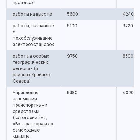
процесса
работы на высоте
5600
4240
работы, связанные
5100
3720
с
техобслуживание
электроустановок
работа в особых
9750
8390
географических
регионах (в
районах Крайнего
Севера)
Управление
5380
4020
наземными
транспортными
средствами
(категории «А»,
«В», трактора и др.
самоходные
машины,