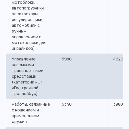
мотоблоки,
автопогрузчики,
электрокары,
регулировщики,
автомобили с
ручным
управлением и
мотоколяски для
инвалидов)
Управление
5980
4620
наземными
транспортными
средствами
(категории «С»,
«D», трамвай,
троллейбус)
Работы, связанные
5340
3980
с ношением и
применением
оружия