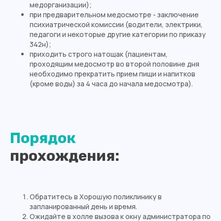
медорганизации);
г. Калининград, Ленинский проспект,
при предварительном медосмотре - заключение
д. 83А-83Д
психиатрической комиссии (водители, электрики,
г. Калининград, ул. Батальная, д. 18
педагоги и некоторые другие категории по приказу
Телефон:
342н);
8 (4012) 988-377
приходить строго натощак (пациентам,
.........................
проходящим медосмотр во второй половине дня
необходимо прекратить прием пищи и напитков
info@medosmotr39.ru
..................................
(кроме воды) за 4 часа до начала медосмотра).
График работы:
Пн
8:00 - 20:00
Порядок
Вт
8:00 - 20:00
прохождения:
Ср
8:00 - 20:00
Чт
8:00 - 20:00
Пт
8:00 - 20:00
Обратитесь в Хорошую поликлинику в
Сб
8:00 - 14:00
запланированный день и время.
Вс
выходной
Ожидайте в холле вызова к окну администратора по