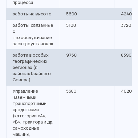
процесса
работы на высоте
5600
4240
работы, связанные
5100
3720
с
техобслуживание
электроустановок
работа в особых
9750
8390
географических
регионах (в
районах Крайнего
Севера)
Управление
5380
4020
наземными
транспортными
средствами
(категории «А»,
«В», трактора и др.
самоходные
машины,