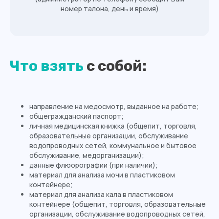
номер талона, день и время)
Что взять
с собой:
Записаться или получить
подробную информацию
направление на медосмотр, выданное на работе;
Вы можете по телефону:
общегражданский паспорт;
личная медицинская книжка (общепит, торговля,
8 (4012) 988-377
образовательные организации, обслуживание
водопроводных сетей, коммунальное и бытовое
Оставить заявку
обслуживание, медорганизации);
данные флюорографии (при наличии);
материал для анализа мочи в пластиковом
контейнере;
материал для анализа кала в пластиковом
контейнере (общепит, торговля, образовательные
Адреса филиалов:
организации, обслуживание водопроводных сетей,