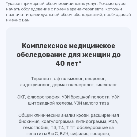
*указан примерный объем медицинских услуг. Рекомендуем
начать обследование с приёма врача-терапевта, который
назначит индивидуальный объем обследований, необходимый
именно Вам
Комплексное медицинское
обследование для
женщин до
40 лет
*
Терапевт, офтальмолог, невролог,
эндокринолог, дерматовенеролог, гинеколог
ЭКГ, флюорография, УЗИ брюшной полости, УЗИ
щитовидной железы, УЗИ малого таза
Общий клинический анализ крови, расширенная
Оставьте заявку на обратный
биохимия, коагулограмма, липидограмма, РЭА,
звонок, чтобы получить
гемоглобин, Т3, Т4, ТТГ, обследование на
подробную информацию о
гепатиты В и С, ВИЧ, сифилис, гонорею,