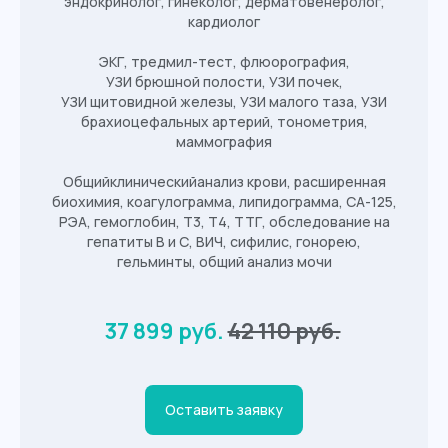
эндокринолог, гинеколог, дерматовенеролог,
кардиолог
График работы:
ЭКГ, тредмил-тест, флюорография,
Пн
8:00 - 20:00
УЗИ брюшной полости, УЗИ почек,
Вт
8:00 - 20:00
УЗИ щитовидной железы, УЗИ малого таза, УЗИ
брахиоцефальных артерий, тонометрия,
Ср
8:00 - 20:00
маммография
Чт
8:00 - 20:00
Общийклиническийанализ крови, расширенная
Пт
8:00 - 20:00
биохимия, коагулограмма, липидограмма, СА-125,
Сб
8:00 - 14:00
РЭА, гемоглобин, Т3, Т4, ТТГ, обследование на
гепатиты В и С, ВИЧ, сифилис, гонорею,
Вс
выходной
гельминты, общий анализ мочи
37 899 руб.
42 110 руб.
Оставить заявку