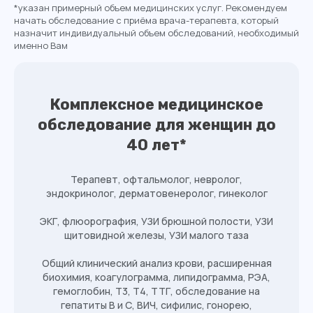
*указан примерный объем медицинских услуг. Рекомендуем
начать обследование с приёма врача-терапевта, который
назначит индивидуальный объем обследований, необходимый
именно Вам
Комплексное медицинское
обследование для
женщин до
40 лет
*
Терапевт, офтальмолог, невролог,
эндокринолог, дерматовенеролог, гинеколог
ЭКГ, флюорография, УЗИ брюшной полости, УЗИ
щитовидной железы, УЗИ малого таза
Общий клинический анализ крови, расширенная
Оставьте заявку на обратный
биохимия, коагулограмма, липидограмма, РЭА,
звонок, чтобы получить
гемоглобин, Т3, Т4, ТТГ, обследование на
подробную информацию о
гепатиты В и С, ВИЧ, сифилис, гонорею,