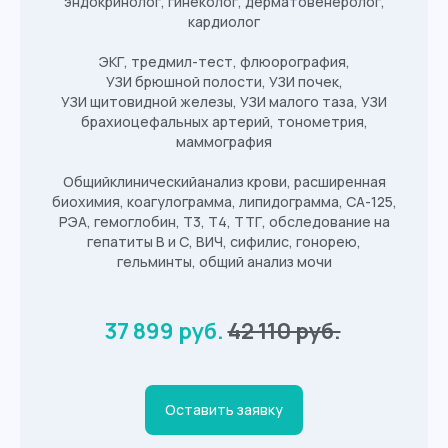
эндокринолог, гинеколог, дерматовенеролог,
кардиолог
График работы:
ЭКГ, тредмил-тест, флюорография,
Пн
8:00 - 20:00
УЗИ брюшной полости, УЗИ почек,
Вт
8:00 - 20:00
УЗИ щитовидной железы, УЗИ малого таза, УЗИ
брахиоцефальных артерий, тонометрия,
Ср
8:00 - 20:00
маммография
Чт
8:00 - 20:00
Общийклиническийанализ крови, расширенная
Пт
8:00 - 20:00
биохимия, коагулограмма, липидограмма, СА-125,
Сб
8:00 - 14:00
РЭА, гемоглобин, Т3, Т4, ТТГ, обследование на
гепатиты В и С, ВИЧ, сифилис, гонорею,
Вс
выходной
гельминты, общий анализ мочи
37 899 руб.
42 110 руб.
Оставить заявку