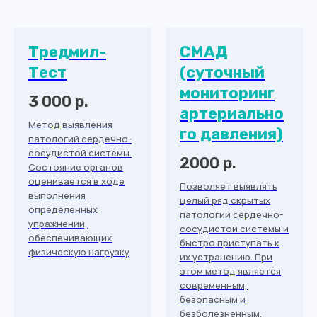
Тредмил-
СМАД
Тест
(суточный
мониторинг
3 000 р.
артериально
Метод выявления
го давления)
патологий сердечно-
сосудистой системы.
2000 р.
Состояние органов
оценивается в ходе
Позволяет выявлять
выполнения
целый ряд скрытых
определенных
патологий сердечно-
упражнений,
сосудистой системы и
обеспечивающих
быстро приступать к
физическую нагрузку
их устранению. При
этом метод является
современным,
безопасным и
безболезненным.