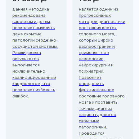
Данная методика
Является одним из
рекомендована
прогрессивных
взрослым и детям,
методов диагностики
позволяет выявлять
состояния клеток
даже скрытые
головного мозга,
патологии сердечно-
который широко
сосудистой системы.
распространен и
Расшифровка
применяется в
результатов
неврологии,
выполняется
нейрохирургии и
исключительно
психиатрии.
квалифицированным
Позволяет
кардиологом, что
определить
позволяет избежать
функциональное
ошибок.
состояние головного
мозга и поставить
точный диагноз
Записаться или получить
пациенту даже со
подробную информацию
скрытыми
патологиями.
Проводится
Вы можете по телефону: