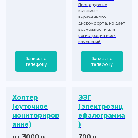
Процедура не
вызывает
выраженного
дискомфорта, но дает
возможности для
регистрации всех
изменений.
Запись по
Запись по
телефону
телефону
Холтер
ЭЭГ
(суточное
(электроэнц
мониториров
ефалограмма
ание)
)
от 3000 р.
700 р.