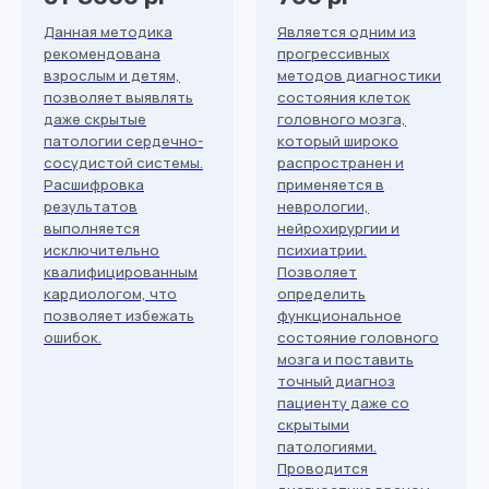
Данная методика
Является одним из
рекомендована
прогрессивных
взрослым и детям,
методов диагностики
позволяет выявлять
состояния клеток
даже скрытые
головного мозга,
патологии сердечно-
который широко
сосудистой системы.
распространен и
Расшифровка
применяется в
результатов
неврологии,
выполняется
нейрохирургии и
исключительно
психиатрии.
квалифицированным
Позволяет
кардиологом, что
определить
позволяет избежать
функциональное
ошибок.
состояние головного
мозга и поставить
точный диагноз
Записаться или получить
пациенту даже со
подробную информацию
скрытыми
патологиями.
Проводится
Вы можете по телефону: