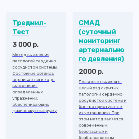
Тредмил-
СМАД
Тест
(суточный
мониторинг
3 000 р.
артериально
Метод выявления
го давления)
патологий сердечно-
сосудистой системы.
2000 р.
Состояние органов
оценивается в ходе
Позволяет выявлять
выполнения
целый ряд скрытых
определенных
патологий сердечно-
упражнений,
сосудистой системы и
обеспечивающих
быстро приступать к
физическую нагрузку
их устранению. При
этом метод является
современным,
безопасным и
безболезненным.