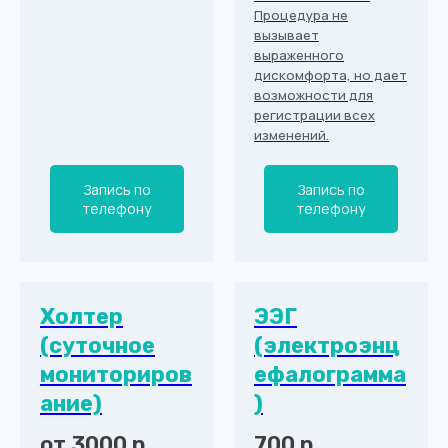
Процедура не
вызывает
выраженного
дискомфорта, но дает
возможности для
регистрации всех
изменений.
Запись по
Запись по
телефону
телефону
Холтер
ЭЭГ
(суточное
(электроэнц
мониториров
ефалограмма
ание)
)
от 3000 р.
700 р.