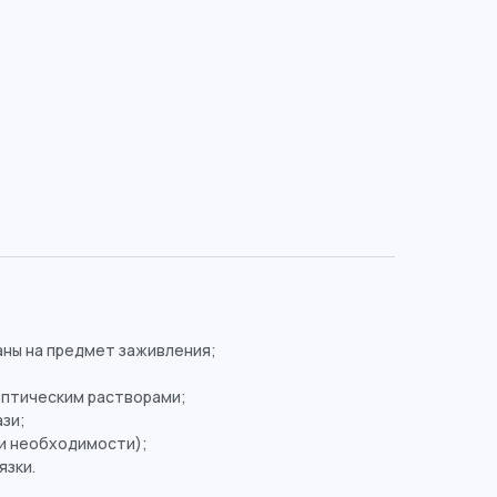
ны на предмет заживления;
ептическим растворами;
зи;
ри необходимости);
язки.