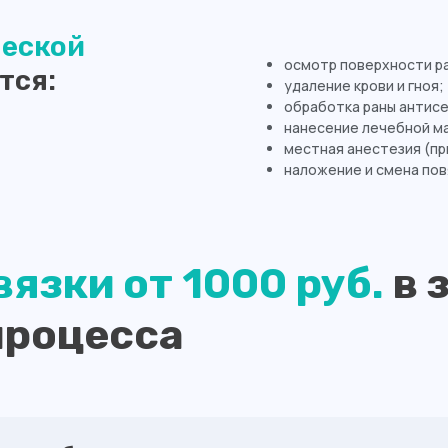
ческой
осмотр поверхности ра
тся:
удаление крови и гноя;
обработка раны антис
нанесение лечебной ма
местная анестезия (п
наложение и смена пов
язки от 1000 руб.
в 
процесса