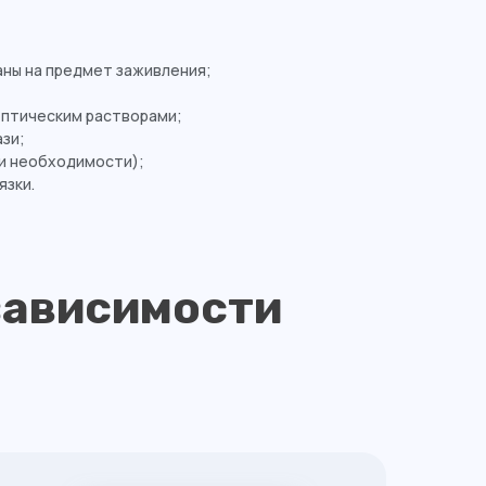
ны на предмет заживления;
ептическим растворами;
зи;
ри необходимости);
язки.
зависимости