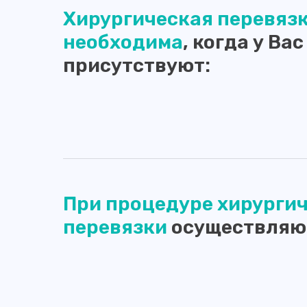
Хирургическая перевяз
необходима
, когда у Вас
присутствуют:
При процедуре хирурги
перевязки
осуществляю