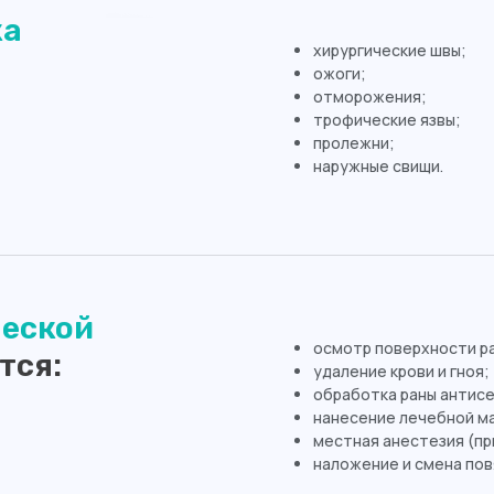
ка
хирургические швы;
ожоги;
отморожения;
трофические язвы;
пролежни;
наружные свищи.
ческой
осмотр поверхности ра
тся:
удаление крови и гноя;
обработка раны антис
нанесение лечебной ма
местная анестезия (п
наложение и смена пов