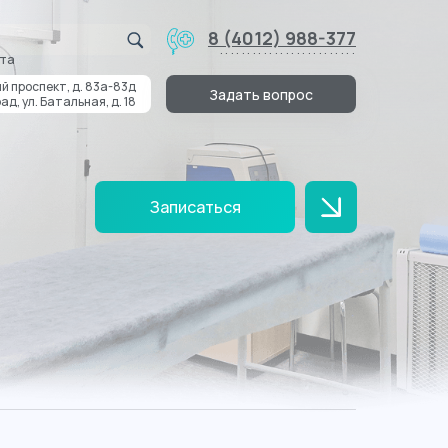
8 (4012) 988-377
.........................
та
й проспект, д. 83а-83д
Задать вопрос
ад, ул. Батальная, д. 18
Записаться