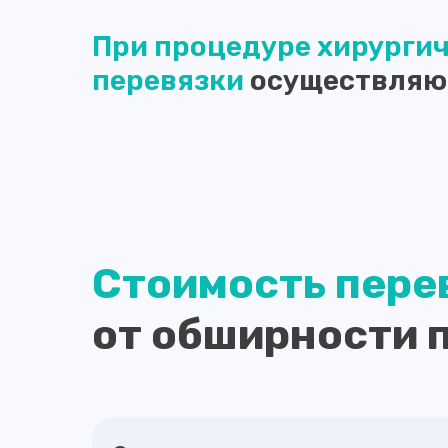
При процедуре хирурги
перевязки
осуществляю
Стоимость перев
от обширности 