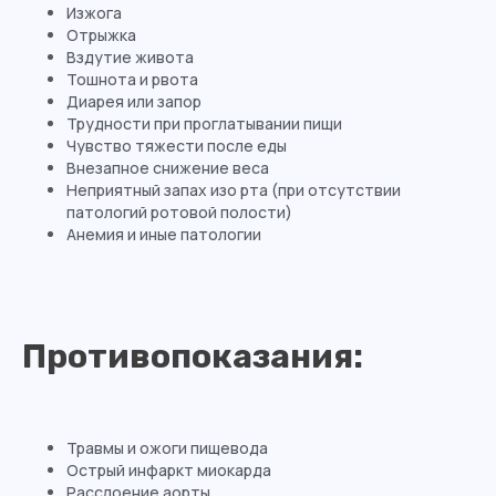
Изжога
Отрыжка
Вздутие живота
Тошнота и рвота
Диарея или запор
Трудности при проглатывании пищи
Чувство тяжести после еды
Внезапное снижение веса
Неприятный запах изо рта (при отсутствии
патологий ротовой полости)
Анемия и иные патологии
Противопоказания:
Травмы и ожоги пищевода
Острый инфаркт миокарда
Расслоение аорты