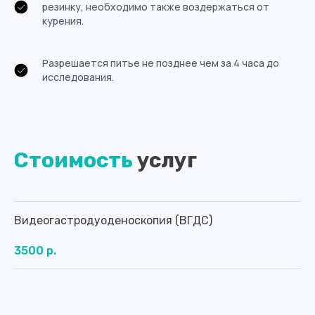
резинку, необходимо также воздержаться от
курения.
Разрешается питье не позднее чем за 4 часа до
исследования.
Оставьте заявку на обратный
звонок, чтобы получить
подробную информацию о
наших услугах и специалистах
Стоимость
услуг
Или свяжитесь с нами по номеру:
8 (4012) 988-377
Видеогастродуоденоскопия (ВГДС)
Оставить заявку
3500 р.