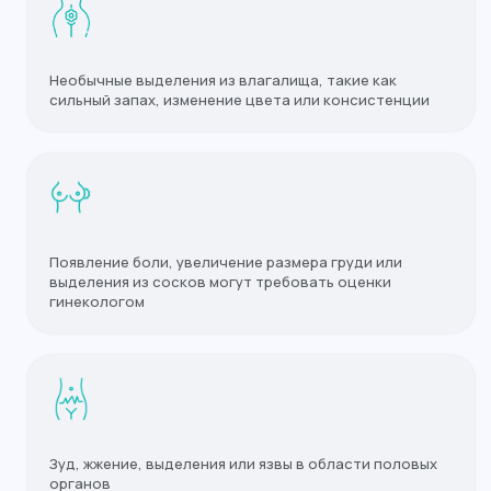
Необычные выделения из влагалища, такие как
Если вы заметили любой
сильный запах, изменение цвета или консистенции
из перечисленных симптомов —
срочно запишитесь на приём
к гинекологу
Или свяжитесь с нами по номеру:
8 (4012) 988-377
Появление боли, увеличение размера груди или
выделения из сосков могут требовать оценки
Записаться на приём
гинекологом
Зуд, жжение, выделения или язвы в области половых
органов