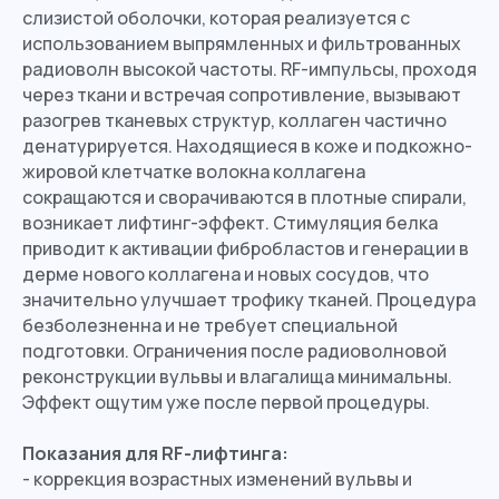
слизистой оболочки, которая реализуется с
использованием выпрямленных и фильтрованных
радиоволн высокой частоты. RF-импульсы, проходя
через ткани и встречая сопротивление, вызывают
разогрев тканевых структур, коллаген частично
денатурируется. Находящиеся в коже и подкожно-
жировой клетчатке волокна коллагена
сокращаются и сворачиваются в плотные спирали,
возникает лифтинг-эффект. Стимуляция белка
приводит к активации фибробластов и генерации в
дерме нового коллагена и новых сосудов, что
значительно улучшает трофику тканей. Процедура
безболезненна и не требует специальной
подготовки. Ограничения после радиоволновой
реконструкции вульвы и влагалища минимальны.
Эффект ощутим уже после первой процедуры.
Показания для RF-лифтинга:
- коррекция возрастных изменений вульвы и