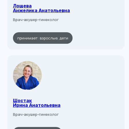
Лощева
Анжелика Анатольевна
Врач-акушер-гинеколог
принимает: взрослые, дети
Шостак
Ирина Анатольевна
Врач-акушер-гинеколог