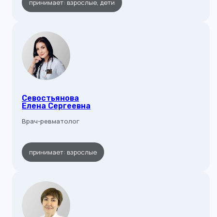
принимает: взрослые, дети
Контакты
Севостьянова
Елена Сергеевна
Врач-ревматолог
принимает: взрослые