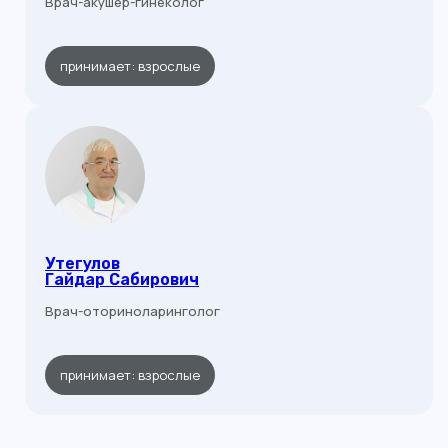
Врач-акушер-гинеколог
принимает: взрослые
Утегулов
Гайдар Сабирович
Врач-оториноларинголог
принимает: взрослые