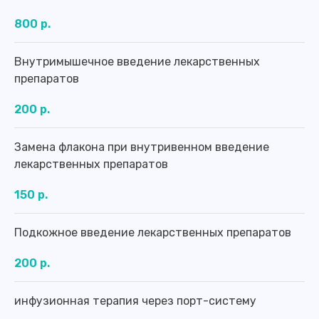
800 р.
Внутримышечное введение лекарственных
препаратов
200 р.
Записаться или получить
подробную информацию
Замена флакона при внутривенном введение
лекарственных препаратов
Вы можете по телефону:
150 р.
8 (4012) 988-377
Подкожное введение лекарственных препаратов
Оставить заявку
200 р.
инфузионная терапия через порт-систему