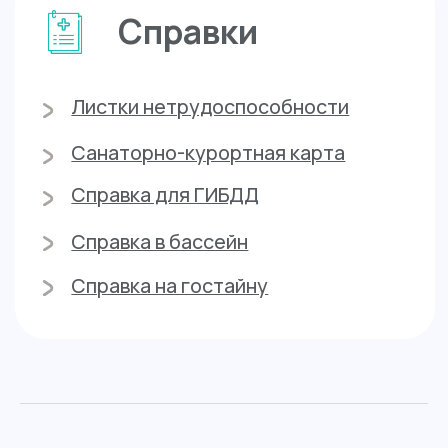
Почему
нам доверяют
Квалифицированные
специалисты
Смотреть всех
...........................
врачей