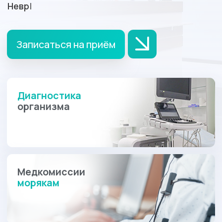
Диагностика
организма
Медкомиссии
морякам
Вакансия!
Стань частью команды
«Хорошая поликлиника».
Ведется набор судовых
врачей.
С 2014 года мы имеем успешный
опыт по
организации работы судовых
амбулаторий на судах.