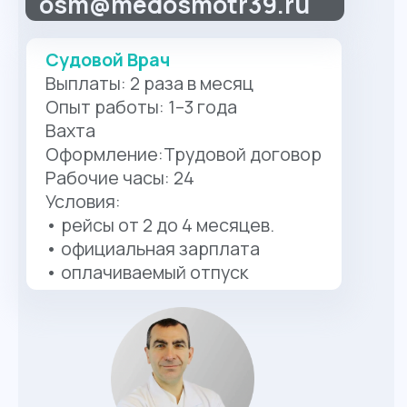
Гура
Выберите
нужного
специалиста
Наша команда специалистов
поможет
подобрать наилучшие методы диагностики
и лечения для достижения быстрого
выздоровления.