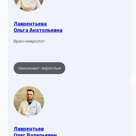
Лаврентьева
Ольга Анатольевна
Врач-невролог
принимает: взрослые
Контакты
Лаврентьев
Адреса филиалов:
Олег Валерьевич