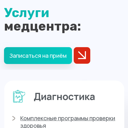
Водительская медкомиссия
Медкомиссии для детей и
подростков
Медкомиссии для
абитуриентов
Справки
Листки нетрудоспособности
Санаторно-курортная карта
Справка для ГИБДД
Справка в бассейн
Справка на гостайну