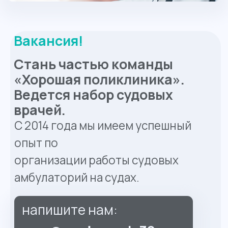
напишите нам:
osm@medosmotr39.ru
Судовой Врач
Выплаты: 2 раза в месяц
Опыт работы: 1–3 года
Вахта
Оформление:Трудовой договор
Рабочие часы: 24
Условия:
• рейсы от 2 до 4 месяцев.
• официальная зарплата
• оплачиваемый отпуск
Александр Петрович