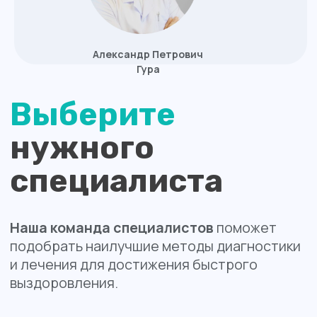
Услуги
медцентра:
Записаться на приём
Диагностика
Комплексные программы проверки
здоровья