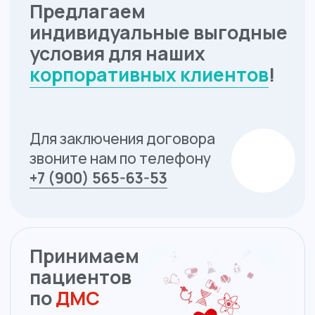
Название «Хорошая поликлиника»
появилось на медицинской карте
Калининграда в 2014 году.
Сплочённая
команда специалистов с первого дня
стремилась удовлетворить потребности
населения в доступных и качественных
медицинских услугах, заботилась о здоровье
людей, улучшении их качества жизни,
соблюдала правовые аспекты экономических,
социальных и этических ценностей общества.
На сегодняшний день медицинский центр
«Хорошая поликлиника»
—
один из лидеров
частной медицины
.
Прием ведут квалифицированные врачи,
за плечами которых длительная практика
и широкие знания в своей сфере. Благодаря
хорошему оснащению клиники мы предлагаем
пациентам разные виды исследований:
рентген, УЗИ, эндоскопия, функциональная
диагностика, лабораторные анализы.
В кабинетах специалистов есть необходимое
оборудование, которое позволяет поставить
диагноз уже во время приема.