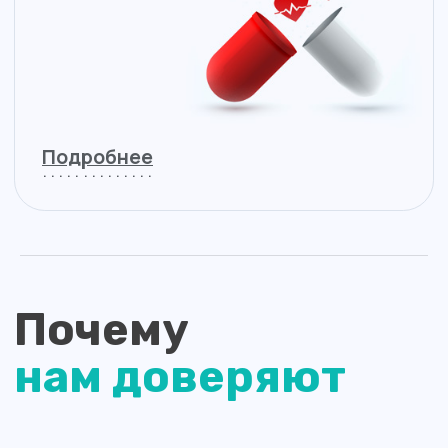
Благодаря слаженной командной работе
мы постоянно растём и развиваемся, делаем
посещение медицинского центра комфортным
для каждого пациента. «Хорошая
поликлиника» работает по удобному графику,
есть возможность онлайн-записи, действует
электронная очередь. Персонал клиники —
вежливые и деликатные сотрудники.
Мы благодарны и бесконечно ценим наших
пациентов, которые обращаются
в «Хорошую поликлинику» на протяжении
многих лет. Это лучшая оценка нашей
работы!