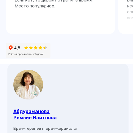
Место популярное.
не
со
ко
до
Абдураманова
Ремзие Ваитовна
Врач-терапевт, врач-кардиолог