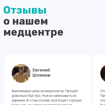
Евгений
Шлемов
Вменяемые цены на медосмотр. Прошёл
Оч
довольно быстро. Нужно записываться
Пр
заранее. В этом случае, всё будет хорошо.
сп
Если нет, то даром потратите время.
Ви