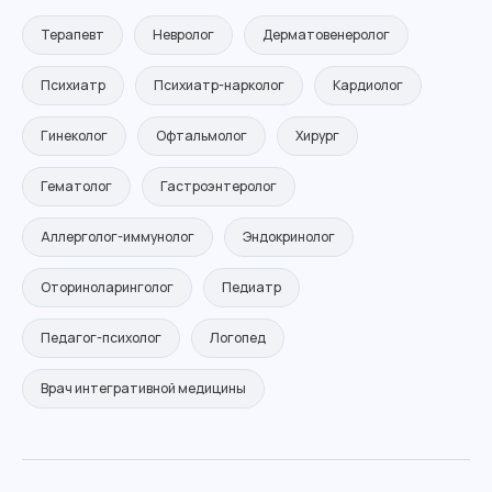
Дневной стационар
Терапевт
Невролог
Дерматовенеролог
Прививочный кабинет
Психиатр
Психиатр-нарколог
Кардиолог
Процедурный кабинет
Перевязочный кабинет
Гинеколог
Офтальмолог
Хирург
Рентгенография
Гематолог
Гастроэнтеролог
Ультразвуковые исследования
Видеогастродуоденоскопия
Аллерголог-иммунолог
Эндокринолог
Функциональные исследования
Оториноларинголог
Педиатр
Педагог-психолог
Логопед
Медкомиссии
Врач интегративной медицины
Медкомиссия морякам
Медкомиссия для работы,
медкнижки