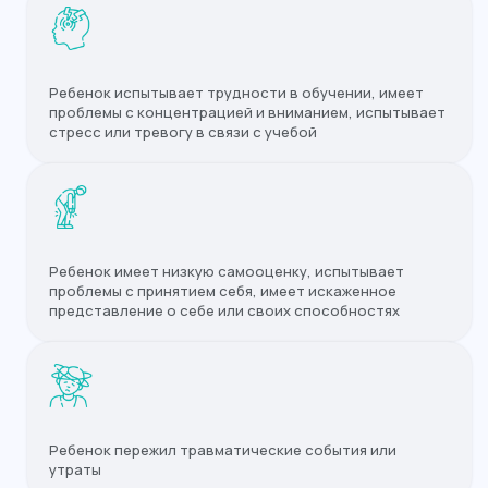
Ребенок испытывает трудности в обучении, имеет
проблемы с концентрацией и вниманием, испытывает
стресс или тревогу в связи с учебой
Ребенок имеет низкую самооценку, испытывает
проблемы с принятием себя, имеет искаженное
представление о себе или своих способностях
Если вы заметили любой
из перечисленных симптомов —
срочно запишитесь на приём
к педагогу-психологу
Ребенок пережил травматические события или
утраты