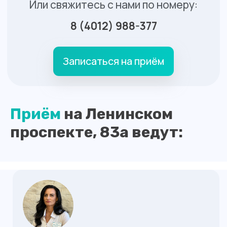
Или свяжитесь с нами по номеру:
8 (4012) 988-377
Оставить заявку
Адреса филиалов:
Приём
на Ленинском
г. Калининград, Ленинский проспект,
д. 83А-83Д
проспекте, 83а ведут:
г. Калининград, ул. Батальная, д. 18
Телефон:
8 (4012) 988-377
.........................
info@medosmotr39.ru
..................................
График работы: