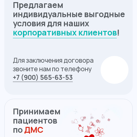
Название «Хорошая поликлиника»
появилось на медицинской карте
Калининграда в 2014 году.
Сплочённая
команда специалистов с первого дня
стремилась удовлетворить потребности
населения в доступных и качественных
медицинских услугах, заботилась о здоровье
людей, улучшении их качества жизни,
соблюдала правовые аспекты экономических,
социальных и этических ценностей общества.
На сегодняшний день медицинский центр
«Хорошая поликлиника»
—
один из лидеров
частной медицины
.
Прием ведут квалифицированные врачи,
за плечами которых длительная практика
и широкие знания в своей сфере. Благодаря
хорошему оснащению клиники мы предлагаем
пациентам разные виды исследований:
рентген, УЗИ, эндоскопия, функциональная
диагностика, лабораторные анализы.
В кабинетах специалистов есть необходимое
оборудование, которое позволяет поставить
диагноз уже во время приема.