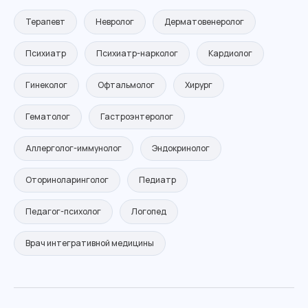
Дневной стационар
Терапевт
Невролог
Дерматовенеролог
Прививочный кабинет
Психиатр
Психиатр-нарколог
Кардиолог
Процедурный кабинет
Перевязочный кабинет
Гинеколог
Офтальмолог
Хирург
Рентгенография
Гематолог
Гастроэнтеролог
Ультразвуковые исследования
Видеогастродуоденоскопия
Аллерголог-иммунолог
Эндокринолог
Функциональные исследования
Оториноларинголог
Педиатр
Педагог-психолог
Логопед
Медкомиссии
Врач интегративной медицины
Медкомиссия морякам
Медкомиссия для работы,
медкнижки