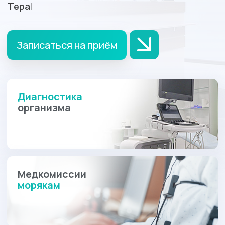
Диагностика
организма
Медкомиссии
морякам
Вакансия!
Стань частью команды
«Хорошая поликлиника».
Ведется набор судовых
врачей.
С 2014 года мы имеем успешный
опыт по
организации работы судовых
амбулаторий на судах.