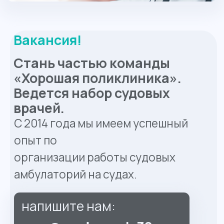
напишите нам:
osm@medosmotr39.ru
Судовой Врач
Выплаты: 2 раза в месяц
Опыт работы: 1–3 года
Вахта
Оформление:Трудовой договор
Рабочие часы: 24
Условия:
• рейсы от 2 до 4 месяцев.
• официальная зарплата
• оплачиваемый отпуск
Александр Петрович