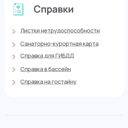
Почему
нам доверяют
Квалифицированные
специалисты
Смотреть всех
...........................
врачей