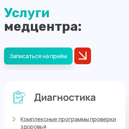
Водительская медкомиссия
Медкомиссии для детей и
подростков
Медкомиссии для
абитуриентов
Справки
Листки нетрудоспособности
Санаторно-курортная карта
Справка для ГИБДД
Справка в бассейн
Справка на гостайну