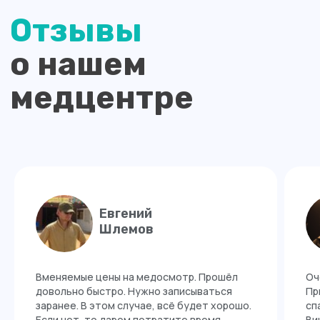
Евгений
Шлемов
Вменяемые цены на медосмотр. Прошёл
Оч
довольно быстро. Нужно записываться
Пр
заранее. В этом случае, всё будет хорошо.
сп
Если нет, то даром потратите время.
Ви