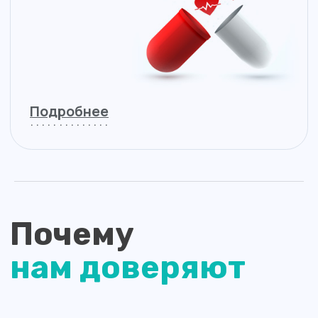
Благодаря слаженной командной работе
мы постоянно растём и развиваемся, делаем
посещение медицинского центра комфортным
для каждого пациента. «Хорошая
поликлиника» работает по удобному графику,
есть возможность онлайн-записи, действует
электронная очередь. Персонал клиники —
вежливые и деликатные сотрудники.
Мы благодарны и бесконечно ценим наших
пациентов, которые обращаются
в «Хорошую поликлинику» на протяжении
многих лет. Это лучшая оценка нашей
работы!