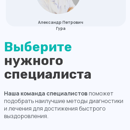
Услуги
медцентра:
Записаться на приём
Диагностика
Комплексные программы проверки
здоровья