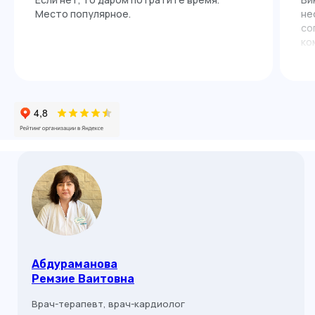
Место популярное.
не
со
ко
до
Абдураманова
Ремзие Ваитовна
Врач-терапевт, врач-кардиолог