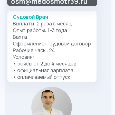
Гура
Выберите
нужного
специалиста
Наша команда специалистов
поможет
подобрать наилучшие методы диагностики
и лечения для достижения быстрого
выздоровления.